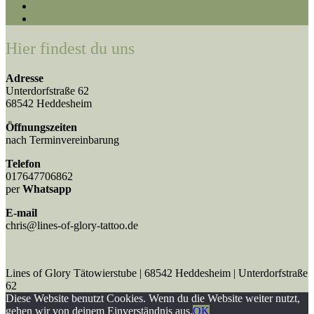
Hier findest du uns
Adresse
Unterdorfstraße 62
68542 Heddesheim
Öffnungszeiten
nach Terminvereinbarung
Telefon
017647706862
per
Whatsapp
E-mail
chris@lines-of-glory-tattoo.de
Lines of Glory Tätowierstube | 68542 Heddesheim | Unterdorfstraße
62
Diese Website benutzt Cookies. Wenn du die Website weiter nutzt,
gehen wir von deinem Einverständnis aus.
OK