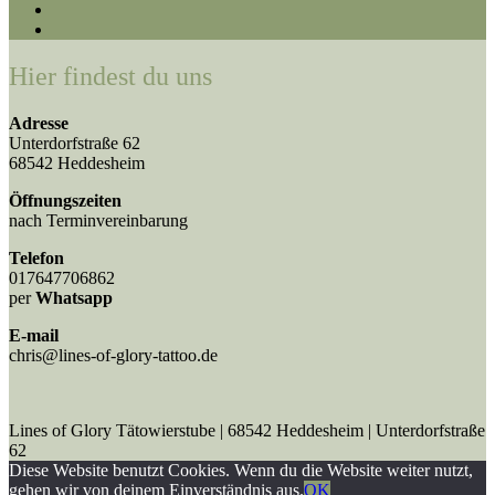
Hier findest du uns
Adresse
Unterdorfstraße 62
68542 Heddesheim
Öffnungszeiten
nach Terminvereinbarung
Telefon
017647706862
per
Whatsapp
E-mail
chris@lines-of-glory-tattoo.de
Lines of Glory Tätowierstube | 68542 Heddesheim | Unterdorfstraße
62
Diese Website benutzt Cookies. Wenn du die Website weiter nutzt,
gehen wir von deinem Einverständnis aus.
OK